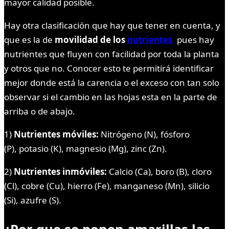
mayor calidad posible.
Hay otra clasificación que hay que tener en cuenta, y
que es la de
movilidad de los
nutrientes
,
pues hay
nutrientes que fluyen con facilidad por toda la planta
y otros que no. Conocer esto te permitirá identificar
mejor donde está la carencia o el exceso con tan solo
observar si el cambio en las hojas esta en la parte de
arriba o de abajo.
1)
Nutrientes móviles:
Nitrógeno (N), fósforo
(P), potasio (K), magnesio (Mg), zinc (Zn).
2)
Nutrientes inmóviles:
Calcio (Ca), boro (B), cloro
(Cl), cobre (Cu), hierro (Fe), manganeso (Mn), silicio
(Si), azufre (S).
¿Por que se ponen amarillas las