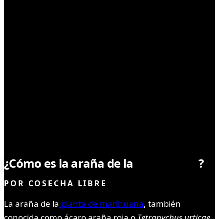
TIPS DE CULTIVO
¿Cómo es la araña de la
marihuana
?
POR
COSECHA LIBRE
La araña de la
planta de marihuana
, también
conocida como ácaro araña roja o
Tetranychus urticae
,