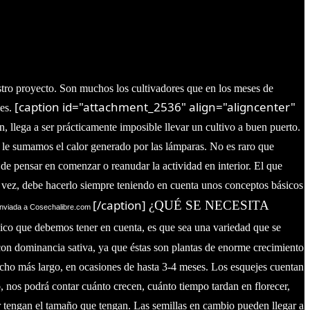
stro proyecto.
Son muchos los cultivadores que en los meses de
[caption id="attachment_2536" align="aligncenter"
es.
, llega a ser prácticamente imposible llevar un cultivo a buen puerto.
o le sumamos el calor generado por las lámparas. No es raro que
 pensar en comenzar o reanudar la actividad en interior. El que
a vez, debe hacerlo siempre teniendo en cuenta unos conceptos básicos
[/caption]
¿QUÉ SE NECESITA
 enviada a Cosechalibre.com
nico que debemos tener en cuenta, es que sea una variedad que se
 con dominancia sativa, ya que éstas son plantas de enorme crecimiento
ucho más largo, en ocasiones de hasta 3-4 meses.
Los esquejes cuentan
 nos podrá contar cuánto crecen, cuánto tiempo tardan en florecer,
 tengan el tamaño que tengan. Las semillas en cambio pueden llegar a