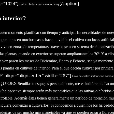
h="1024"]
[/caption]
Cultivo Indoor con metodo Scrog
 interior?
s buen momento planificar con tiempo y anticipar las necesidades de nue
mperaturas en muchos casos hacen inviable el cultivo con luces artificial
 viva en zonas de temperaturas suaves o se usen sistema de climatización
as plantas, cuando en exterior se superan ampliamante los 30º. Y a ell
a vez pasen los meses de Diciembre, Enero y Febrero, sea ya momento de
s plantas en cultivos de interior.
Para el que decida cultivar por primer
" align="aligncenter" width="287"]
Foto de cultivo indoor con sodio
QUEJES
Semillas o esquejes personalmente, me es indiferente. Lo ú
s índica/sativa siempre serán más manejables que las sativas o híbridos
ontrolable. Además éstas tienen generalmente un período de floración m
quiera comenzar a cultivarlos. Si conocemos a quien nos los ha cedido,
 además de ser mucho más manejables ya que se pueden pasar a florecer