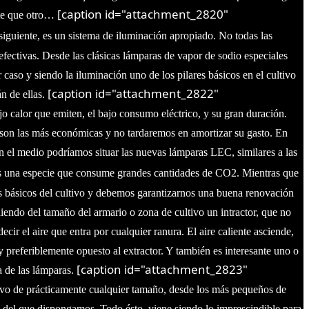
[caption id="attachment_2820"
nte que otro…
siguiente, es un sistema de iluminación apropiado. No todas las
efectivas. Desde las clásicas lámparas de vapor de sodio especiales
aso y siendo la iluminación uno de los pilares básicos en el cultivo
[caption id="attachment_2822"
n de ellas.
o calor que emiten, el bajo consumo eléctrico, y su gran duración.
son las más económicas y no tardaremos en amortizar su gasto. En
n el medio podríamos situar las nuevas lámparas LEC, similares a las
s una especie que consume grandes cantidades de CO2. Mientras que
res básicos del cultivo y debemos garantizarnos una buena renovación
iendo del tamaño del armario o zona de cultivo un intractor, que no
cir el aire que entra por cualquier ranura. El aire caliente asciende,
a y preferiblemente opuesto al extractor. Y también es interesante uno o
[caption id="attachment_2823"
a de las lámparas.
ivo de prácticamente cualquier tamaño, desde los más pequeños de
o del que dispongamos.
Todo ésto, viene siendo lo imprescindible para