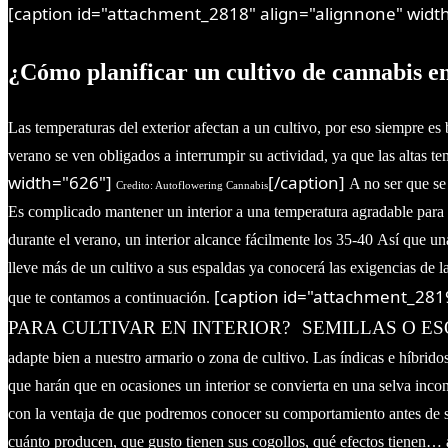
[caption id="attachment_2818" align="alignnone" widt
¿Cómo planificar un cultivo de cannabis en
Las temperaturas del exterior afectan a un cultivo, por eso siempre e
verano se ven obligados a interrumpir su actividad, ya que las altas te
width="626"]
[/caption]
A no ser que se
Credito: Autoflowering Cannabis
Es complicado mantener un interior a una temperatura agradable para l
durante el verano, un interior alcance fácilmente los 35-40
Así que un
lleve más de un cultivo a sus espaldas ya conocerá las exigencias de la
[caption id="attachment_2819
que te contamos a continuación.
PARA CULTIVAR EN INTERIOR?
SEMILLAS O ES
adapte bien a nuestro armario o zona de cultivo.
Las índicas e híbrido
que harán que en ocasiones un interior se convierta en una selva inc
con la ventaja de que podremos conocer su comportamiento antes de si
cuánto producen, que gusto tienen sus cogollos, qué efectos tienen…