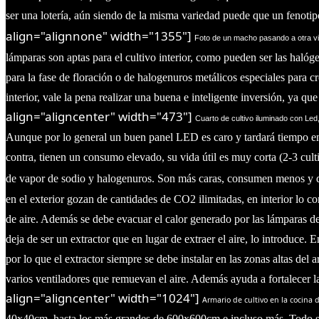
ser una lotería, aún siendo de la misma variedad puede que un fenoti
align="alignnone" width="1355"]
Foto de un macho pasando a otra v
lámparas son aptas para el cultivo interior, como pueden ser las halóg
para la fase de floración o de halogenuros metálicos especiales para
interior, vale la pena realizar una buena e inteligente inversión, ya q
align="aligncenter" width="473"]
Cuarto de cultivo iluminado con Le
Aunque por lo general un buen panel LED es caro y tardará tiempo en
contra, tienen un consumo elevado, su vida útil es muy corta (2-3 cul
de vapor de sodio y halogenuros. Son más caras, consumen menos y
en el exterior gozan de cantidades de CO2 ilimitadas, en interior lo 
de aire. Además se debe evacuar el calor generado por las lámparas de
deja de ser un extractor que en lugar de extraer el aire, lo introduce.
En
por lo que el extractor siempre se debe instalar en las zonas altas del 
varios ventiladores que remuevan el aire. Además ayuda a fortalecer la
align="aligncenter" width="1024"]
Armario de cultivo en la cocina 
40x40cm, hasta los más grandes de 600x600cm e incluso más. Todo se 