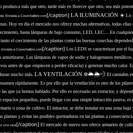
po produzca más que otro, tarde más en florecer que otro, sea más pote
[/caption]
LA ILUMINACIÓN ☀️
Lo 
ida. Enviada a Cosechalibre.com
enas. Hoy en día el mercado nos ofrece muchas alternativas, todas ellas 
 crecimiento, hasta lámparas de bajo consumo, LED, LEC… En cualquier c
ue tanto el crecimiento de las plantas como las buenas cosechas dependerá
[/caption]
Los LEDS se caracterizan por el baj
d, enviada a Cosechalibre.com
 amortizarse. Las lámparas de vapor de sodio y halogenuros metálicos 
tivos antes de que empiecen a perder eficacia) y generan mucho calor. E
LA
VENTILACIÓN ❄️🌥🌦💨
 duran mucho más.
El cannabis e
consumen rápidamente. Es por ello que la ventilación es otro de los pila
 las que ya hemos hablado. Por ello es necesario un extractor, y depend
 espacios pequeños, puede llegar con una simple intracción pasiva, es de
armario o zona de cultivo. El intractor, se debe instalar en una zona baj
s plantas y evitar las posibles quemaduras en las plantas a consecuenci
[/caption]
El mercado de nuevo nos ofrece armarios de cult
de una casa
trata de encontrar el que se adapte a nuestras necesidades o al espaci