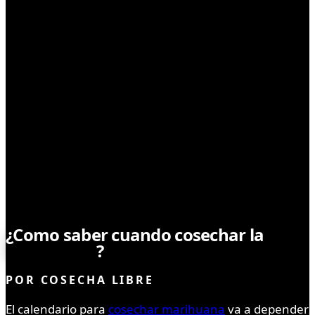
CULTIVO
¿Como saber cuando cosechar la
marihuana
?
POR
COSECHA LIBRE
El calendario para
cosechar marihuana
va a depender