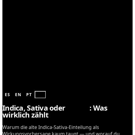
ANBAU
ES
EN
PT
DE
Indica, Sativa oder
Hybrid
: Was
wirklich zählt
Warum die alte Indica-Sativa-Einteilung als
Wirkungsvorhersage kaum taugt — und worauf du