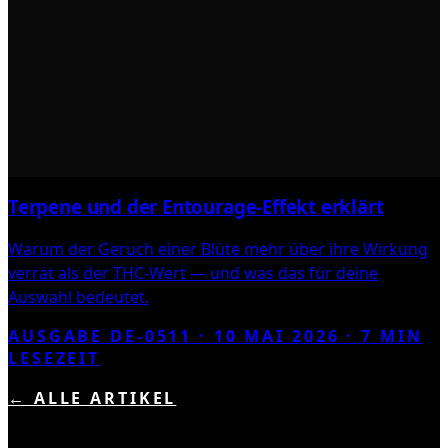
Terpene und der Entourage-Effekt erklärt
Warum der Geruch einer Blüte mehr über ihre Wirkung
verrät als der THC-Wert — und was das für deine
Auswahl bedeutet.
AUSGABE DE-0511 ·
10 MAI 2026
·
7
MIN
LESEZEIT
← ALLE ARTIKEL