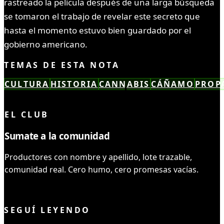
rastreado la película después de una larga búsqueda
se tomaron el trabajo de revelar este secreto que
hasta el momento estuvo bien guardado por el
gobierno americano.
TEMAS DE ESTA NOTA
CULTURA
HISTORIA
CANNABIS
CÁÑAMO
PROP
LEÍSTE COMPLETO ✓
EL CLUB
Sumate a la comunidad
Productores con nombre y apellido, lote trazable,
comunidad real. Cero humo, cero promesas vacías.
UNIRME AL CLUB
SEGUÍ LEYENDO