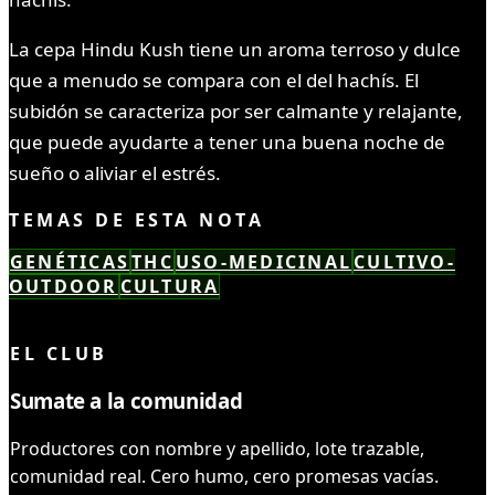
La cepa Hindu Kush tiene un aroma terroso y dulce
que a menudo se compara con el del hachís. El
subidón se caracteriza por ser calmante y relajante,
que puede ayudarte a tener una buena noche de
sueño o aliviar el estrés.
TEMAS DE ESTA NOTA
GENÉTICAS
THC
USO-MEDICINAL
CULTIVO-
OUTDOOR
CULTURA
LEÍSTE COMPLETO ✓
EL CLUB
Sumate a la comunidad
Productores con nombre y apellido, lote trazable,
comunidad real. Cero humo, cero promesas vacías.