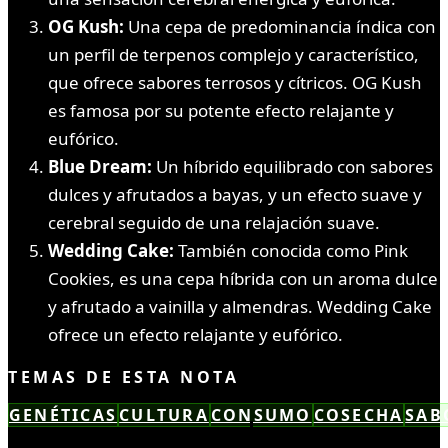
OG Kush:
Una cepa de predominancia índica con
un perfil de terpenos complejo y característico,
que ofrece sabores terrosos y cítricos. OG Kush
es famosa por su potente efecto relajante y
eufórico.
Blue Dream:
Un híbrido equilibrado con sabores
dulces y afrutados a bayas, y un efecto suave y
cerebral seguido de una relajación suave.
Wedding Cake:
También conocida como Pink
Cookies, es una cepa híbrida con un aroma dulce
y afrutado a vainilla y almendras. Wedding Cake
ofrece un efecto relajante y eufórico.
TEMAS DE ESTA NOTA
GENÉTICAS
CULTURA
CONSUMO
COSECHA
SAB
LEÍSTE COMPLETO ✓