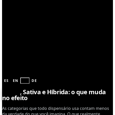
CULTIVO
ES
EN
PT
DE
Indica
, Sativa e Híbrida: o que muda
no efeito
As categorias que todo dispensário usa contam menos
da verdade do que você imagina. O que realmente