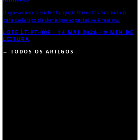
O que a ciência sustenta, quais formatos funcionam
para cada tipo de dor e que expectativa é realista.
LOTE LT-PT-009 ·
14 MAI 2026
·
9
MIN DE
LEITURA
← TODOS OS ARTIGOS