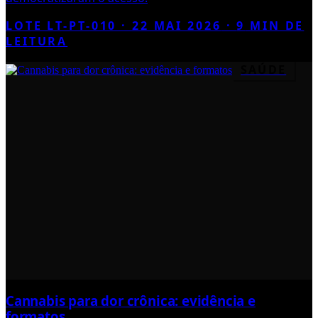
LOTE LT-PT-010 ·
22 MAI 2026
·
9
MIN DE
LEITURA
SAÚDE
Cannabis para dor crônica: evidência e
formatos