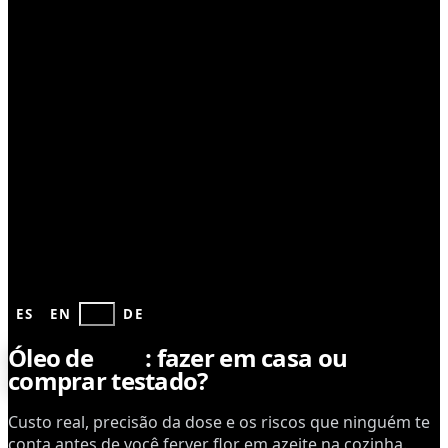
EXTRATOS
ES
EN
PT
DE
Óleo de
CBD
: fazer em casa ou
comprar testado?
Custo real, precisão da dose e os riscos que ninguém te
conta antes de você ferver flor em azeite na cozinha.