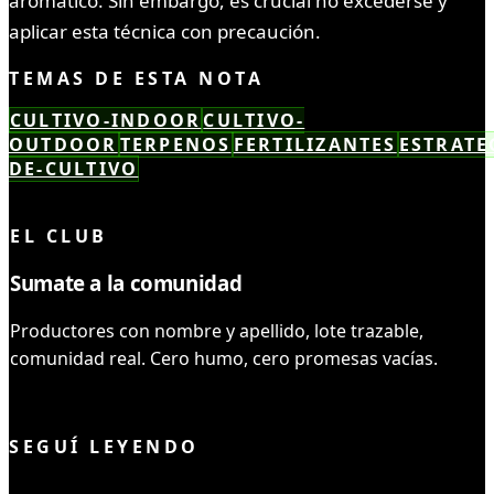
aromático. Sin embargo, es crucial no excederse y
aplicar esta técnica con precaución.
TEMAS DE ESTA NOTA
CULTIVO-INDOOR
CULTIVO-
OUTDOOR
TERPENOS
FERTILIZANTES
ESTRATE
DE-CULTIVO
LEÍSTE COMPLETO ✓
EL CLUB
Sumate a la comunidad
Productores con nombre y apellido, lote trazable,
comunidad real. Cero humo, cero promesas vacías.
UNIRME AL CLUB
SEGUÍ LEYENDO