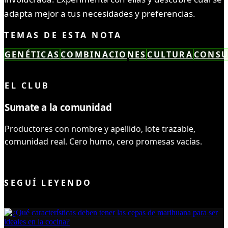
adapta mejor a tus necesidades y preferencias.
TEMAS DE ESTA NOTA
GENÉTICAS
COMBINACIONES
CULTURA
CONS
LEÍSTE COMPLETO ✓
EL CLUB
Sumate a la comunidad
Productores con nombre y apellido, lote trazable,
comunidad real. Cero humo, cero promesas vacías.
UNIRME AL CLUB
SEGUÍ LEYENDO