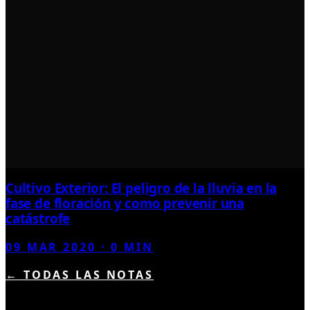
Cultivo Exterior: El peligro de la lluvia en la
fase de floración y como prevenir una
catástrofe
09 MAR 2020
·
0
MIN
← TODAS LAS NOTAS