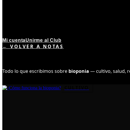
Mi cuenta
Unirme al Club
← VOLVER A NOTAS
TEMA ·
1
NOTAS
BIOPONIA
Todo lo que escribimos sobre
bioponia
— cultivo, salud, 
CULTIVO