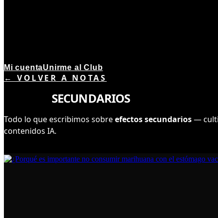
Mi cuenta
Unirme al Club
← VOLVER A NOTAS
TEMA ·
9
NOTAS
EFECTOS
SECUNDARIOS
Todo lo que escribimos sobre
efectos secundarios
— culti
contenidos IA.