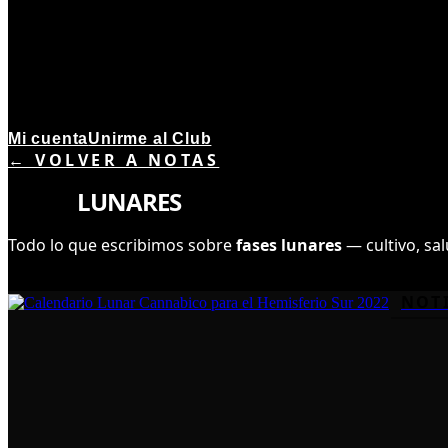
Mi cuenta
Unirme al Club
← VOLVER A NOTAS
TEMA ·
1
NOTAS
FASES
LUNARES
Todo lo que escribimos sobre
fases lunares
— cultivo, sal
NOT