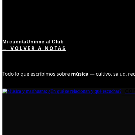
Mi cuenta
Unirme al Club
← VOLVER A NOTAS
TEMA ·
5
NOTAS
MÚSICA
Todo lo que escribimos sobre
música
— cultivo, salud, re
CO