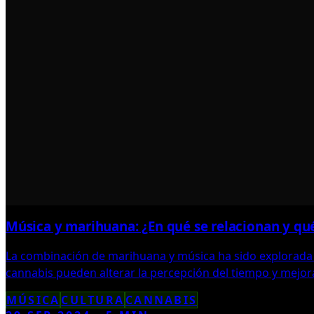
Música y marihuana: ¿En qué se relacionan y qu
La combinación de marihuana y música ha sido explorada 
cannabis pueden alterar la percepción del tiempo y mejora
MÚSICA
CULTURA
CANNABIS