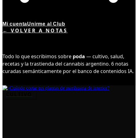
Mi cuenta
Unirme al Club
← VOLVER A NOTAS
TEMA ·
6
NOTAS
PODA
Todo lo que escribimos sobre
poda
— cultivo, salud,
recetas y la trastienda del cannabis argentino.
6
notas
curadas semánticamente por el banco de contenidos IA.
CULTIVO