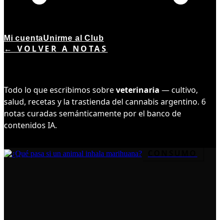
Mi cuenta
Unirme al Club
← VOLVER A NOTAS
TEMA ·
6
NOTAS
VETERINARIA
Todo lo que escribimos sobre
veterinaria
— cultivo,
salud, recetas y la trastienda del cannabis argentino.
6
notas curadas semánticamente por el banco de
contenidos IA.
CONSUMO