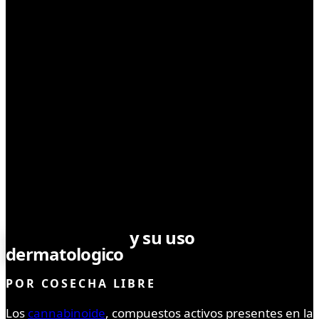
CBD
Cannabinoides
y su uso
dermatologico
POR
COSECHA LIBRE
Los
cannabinoide
, compuestos activos presentes en la