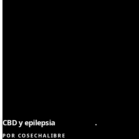
MEDICINAL
CBD y epilepsia
refractaria
.
POR
COSECHALIBRE