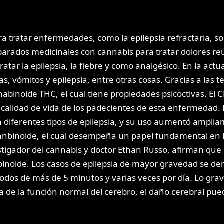
ara tratar enfermedades, como la epilepsia refractaria, 
arados medicinales con cannabis para tratar dolores re
ratar la epilepsia, la fiebre y como analgésico. En la act
s, vómitos y epilepsia, entre otras cosas. Gracias a las 
binoide THC, el cual tiene propiedades psicoctivas. El C
calidad de vida de los padecientes de esta enfermedad. 
en diferentes tipos de epilepsia, y su uso aumentó ampli
nnbinoide, el cual desempeña un papel fundamental en la
igador del cannabis y doctor Ethan Russo, afirman que ci
noide. Los casos de epilepsia de mayor gravedad se den
odos de más de 5 minutos y varias veces por día. Lo grave
 de la función normal del cerebro, el daño cerebral puede