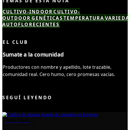
TEMAS DE ESTA NOTA
CULTIVO-INDOOR
CULTIVO-
OUTDOOR
GENÉTICAS
TEMPERATURA
VARIEDA
AUTOFLORECIENTES
LEÍSTE COMPLETO ✓
EL CLUB
Sumate a la comunidad
Productores con nombre y apellido, lote trazable,
comunidad real. Cero humo, cero promesas vacías.
UNIRME AL CLUB
SEGUÍ LEYENDO
CULTIVO