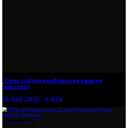
¿Cómo cultivar marihuana en espacios
reducidos?
30 AGO 2024
·
0
MIN
CULTIVO