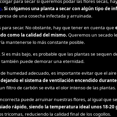
colgar para secar si queremos podar las flores secas, h
o
.
Si colgamos una planta a secar con algún tipo de i
presa de una cosecha infectada y arruinada.
as para secar. No obstante, hay que tener en cuenta que
e
ado como la calidad del mismo.
Queremos un secado len
ría mantenerse lo más constante posible.
.
Si es más bajo, es probable que las plantas se sequen 
do también puede demorar una eternidad.
humedad adecuado, es importante evitar que el aire de
 dejando el sistema de ventilación encendido durante
a un filtro de carbón se evita el olor intenso de las plantas.
orrecta puede arruinar nuestras flores, al igual que seca
siado rápido, siendo la temperatura ideal unos 18-20
s tricomas, reduciendo la calidad final de los cogollos.