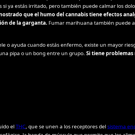
 si ya estás irritado, pero también puede calmar los dol
strado que el humo del cannabis tiene efectos analgé
ción de la garganta.
Fumar marihuana también puede aum
duele o ayuda cuando estás enfermo, existe un mayor ri
una pipa o un bong entre un grupo.
Si tiene problemas r
uido el
THC
, que se unen a los receptores del
sistema en
ter esofágico, la banda de músculo que permite que los al