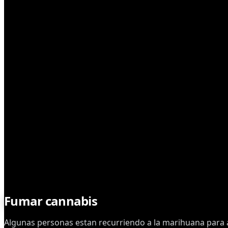
MEDICINAL
Fumar cannabis
engripado
Algunas personas estan recurriendo a la marihuana para al