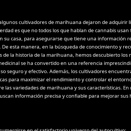
algunos cultivadores de marihuana dejaron de adquirir li
verdad es que no todos los que hablan de cannabis usan f
en su casa, para asegurarse que tiene una información rea
 De esta manera, en la búsqueda de conocimiento y recur
és de la historia de la marihuana, hemos descubierto los 
medicinal se ha convertido en una referencia imprescind
o seguro y efectivo. Además, los cultivadores encuentr
cas para maximizar el rendimiento y controlar el entorno 
e las variedades de marihuana y sus características. En 
buscan información precisa y confiable para mejorar su
sumergirse en el satisfactorio universo del autocultivo: