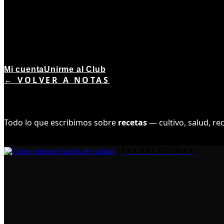
Mi cuenta
Unirme al Club
← VOLVER A NOTAS
TEMA ·
60
NOTAS
RECETAS
Todo lo que escribimos sobre
recetas
— cultivo, salud, re
EXTRACCIONES