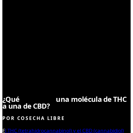
CONSUMO
¿Qué
diferencia
una molécula de THC
a una de CBD?
POR
COSECHA LIBRE
E
l THC (tetrahidrocannabinol) y el CBD (cannabidiol)