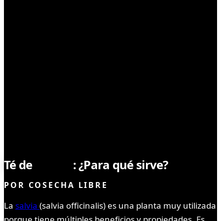
DROGAS
Té de
salvias
: ¿Para qué sirve?
POR
COSECHA LIBRE
La
salvia
(salvia officinalis) es una planta muy utilizada
porque tiene múltiples beneficios y propiedades. Es