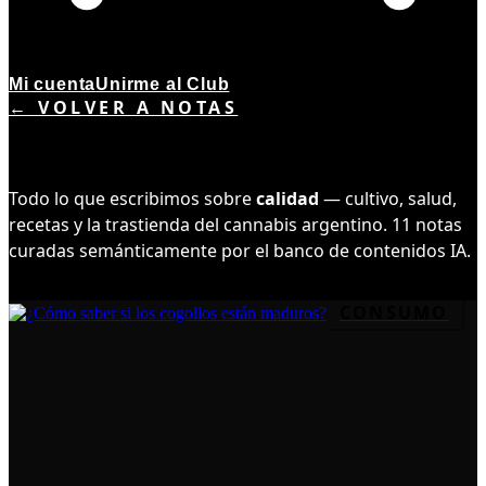
Mi cuenta
Unirme al Club
← VOLVER A NOTAS
TEMA ·
11
NOTAS
CALIDAD
Todo lo que escribimos sobre
calidad
— cultivo, salud,
recetas y la trastienda del cannabis argentino.
11
notas
curadas semánticamente por el banco de contenidos IA.
CONSUMO