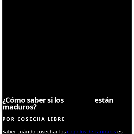
CONSUMO
¿Cómo saber si los
cogollos
están
maduros?
POR
COSECHA LIBRE
Saber cuándo cosechar los
cogollos de cannabis
es