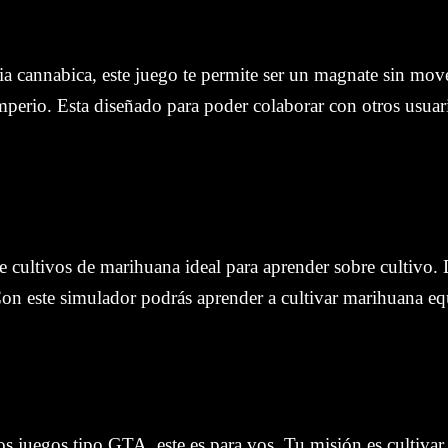
tria cannabica, este juego te permite ser un magnate sin m
perio. Esta diseñado para poder colaborar con otros usuari
 cultivos de marihuana ideal para aprender sobre cultivo. D
. Con este simulador podrás aprender a cultivar marihuana e
los juegos tipo GTA, este es para vos. Tu misión es cultiva