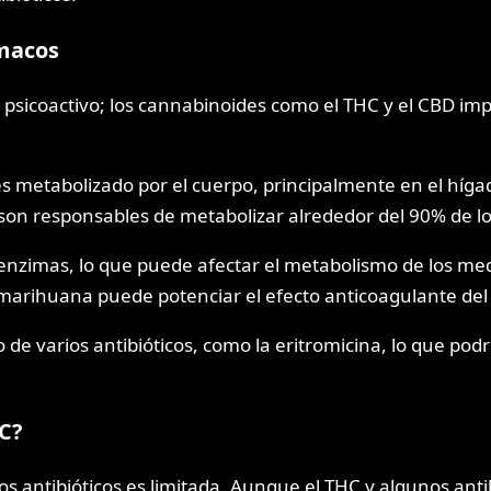
rmacos
 psicoactivo; los cannabinoides como el THC y el CBD im
s metabolizado por el cuerpo, principalmente en el hígad
o son responsables de metabolizar alrededor del 90% de l
s enzimas, lo que puede afectar el metabolismo de los m
marihuana puede potenciar el efecto anticoagulante del 
e varios antibióticos, como la eritromicina, lo que pod
C?
los antibióticos es limitada. Aunque el THC y algunos ant