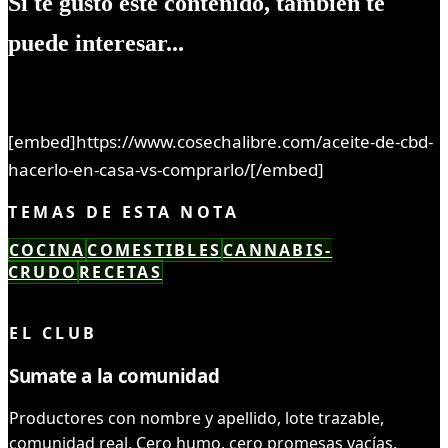
Si te gustó este contenido, también te
puede interesar...
[embed]https://www.cosechalibre.com/aceite-de-cbd-
hacerlo-en-casa-vs-comprarlo/[/embed]
TEMAS DE ESTA NOTA
COCINA
COMESTIBLES
CANNABIS-
CRUDO
RECETAS
LEÍSTE COMPLETO ✓
EL CLUB
Sumate a la comunidad
Productores con nombre y apellido, lote trazable,
comunidad real. Cero humo, cero promesas vacías.