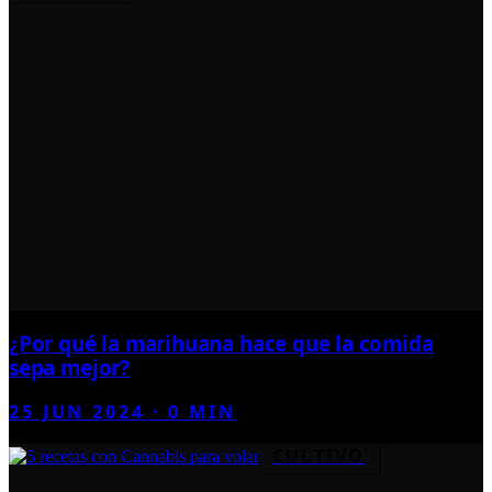
¿Por qué la marihuana hace que la comida
sepa mejor?
25 JUN 2024
·
0
MIN
CULTIVO