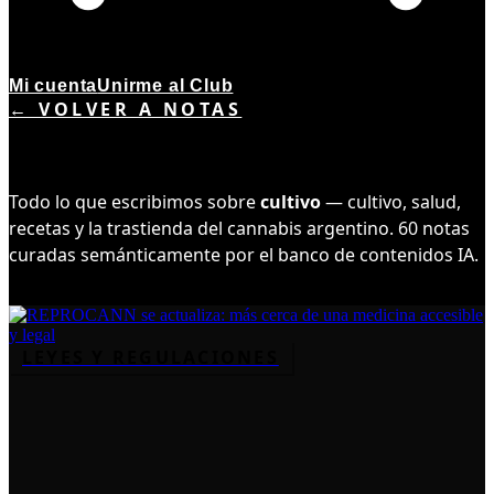
Mi cuenta
Unirme al Club
← VOLVER A NOTAS
TEMA ·
60
NOTAS
CULTIVO
Todo lo que escribimos sobre
cultivo
— cultivo, salud,
recetas y la trastienda del cannabis argentino.
60
notas
curadas semánticamente por el banco de contenidos IA.
LEYES Y REGULACIONES